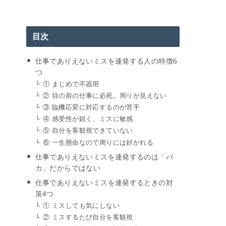
目次
仕事でありえないミスを連発する人の特徴6
つ
① まじめで不器用
② 目の前の仕事に必死。周りが見えない
③ 臨機応変に対応するのが苦手
④ 感受性が鋭く、ミスに敏感
⑤ 自分を客観視できていない
⑥ 一生懸命なので周りには好かれる
仕事でありえないミスを連発するのは「バ
カ」だからではない
仕事でありえないミスを連発するときの対
策4つ
① ミスしても気にしない
② ミスするたび自分を客観視