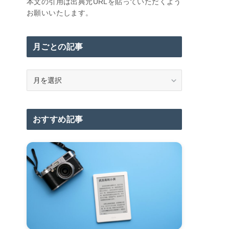
本文の引用は出典元URLを貼っていただくよう
お願いいたします。
月ごとの記事
月
ご
と
の
おすすめ記事
記
事