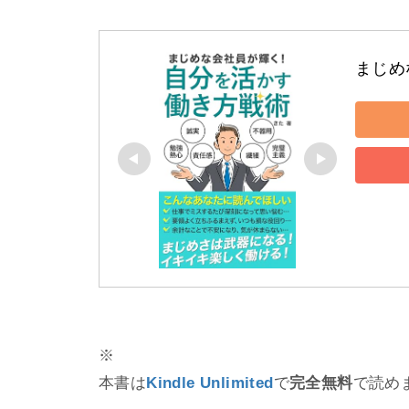
まじめ
※
本書は
Kindle Unlimited
で
完全無料
で読め