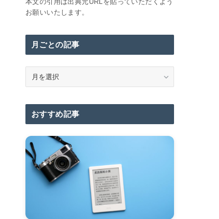
本文の引用は出典元URLを貼っていただくよう
お願いいたします。
月ごとの記事
月
ご
と
の
おすすめ記事
記
事