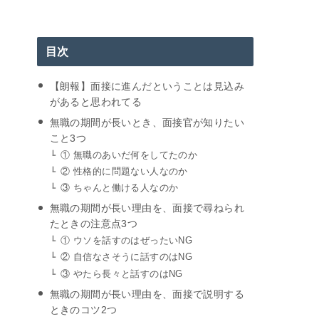
目次
【朗報】面接に進んだということは見込み
があると思われてる
無職の期間が長いとき、面接官が知りたい
こと3つ
① 無職のあいだ何をしてたのか
② 性格的に問題ない人なのか
③ ちゃんと働ける人なのか
無職の期間が長い理由を、面接で尋ねられ
たときの注意点3つ
① ウソを話すのはぜったいNG
② 自信なさそうに話すのはNG
③ やたら長々と話すのはNG
無職の期間が長い理由を、面接で説明する
ときのコツ2つ