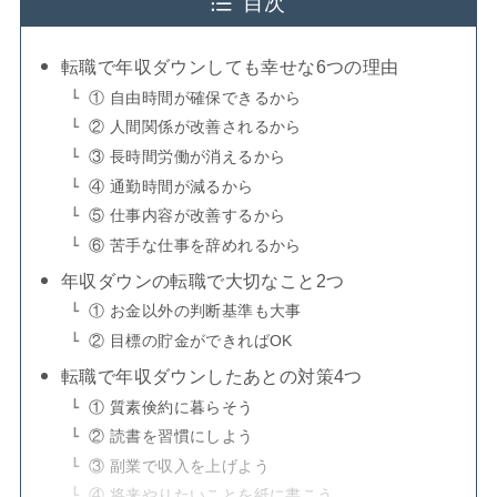
目次
転職で年収ダウンしても幸せな6つの理由
① 自由時間が確保できるから
② 人間関係が改善されるから
③ 長時間労働が消えるから
④ 通勤時間が減るから
⑤ 仕事内容が改善するから
⑥ 苦手な仕事を辞めれるから
年収ダウンの転職で大切なこと2つ
① お金以外の判断基準も大事
② 目標の貯金ができればOK
転職で年収ダウンしたあとの対策4つ
① 質素倹約に暮らそう
② 読書を習慣にしよう
③ 副業で収入を上げよう
④ 将来やりたいことを紙に書こう