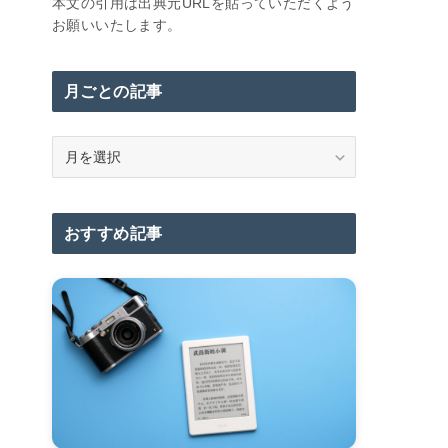
本文の引用は出典元URLを貼っていただくよう
お願いいたします。
月ごとの記事
月
ご
と
の
おすすめ記事
記
事