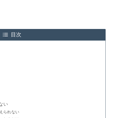
目次
ない
えられない