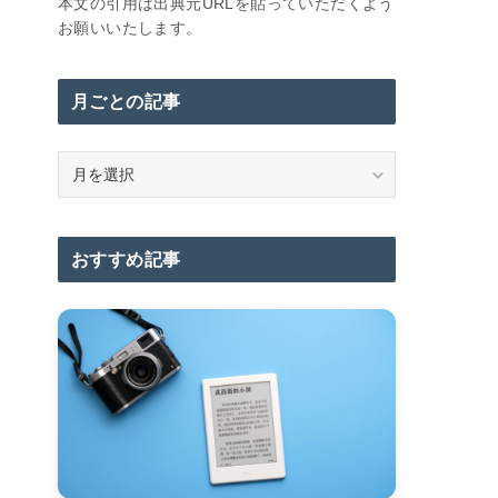
本文の引用は出典元URLを貼っていただくよう
お願いいたします。
月ごとの記事
月
ご
と
の
おすすめ記事
記
事