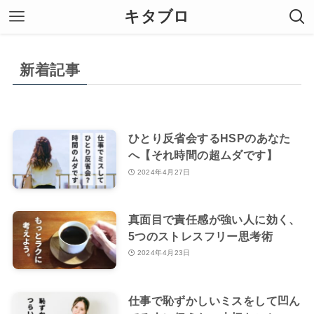
キタブロ
新着記事
ひとり反省会するHSPのあなた
へ【それ時間の超ムダです】
2024年4月27日
真面目で責任感が強い人に効く、
5つのストレスフリー思考術
2024年4月23日
仕事で恥ずかしいミスをして凹ん